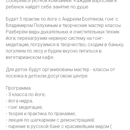
Соберемся уютной компанией. Каждый взрослый и
ребенок найдёт себе занятие по душе.
Будет 5 практик по йоге с Андреем Болтяном, гонг с
Владимиром Полухиным и творческие мастер классы.
Разберём виды дыхательных и очистительных техник
йоги, перезагрузим нервную систему на гонг-
медитации, погрузимся в творчество, сходим в баньку,
погуляем по лесу и будем вкусно питаться в
вегетарианском кафе.
Для деток будут организованы мастер - классы от
поселка в детском досуговом центре.
Программа:
- 3 класса по йоге;
- йога нидра;
- гонг медитация;
- теория и практика по пранаяме;
- лекция по шаткармам с демонстрацией;
- парение в русской бане с красивейшим видом (