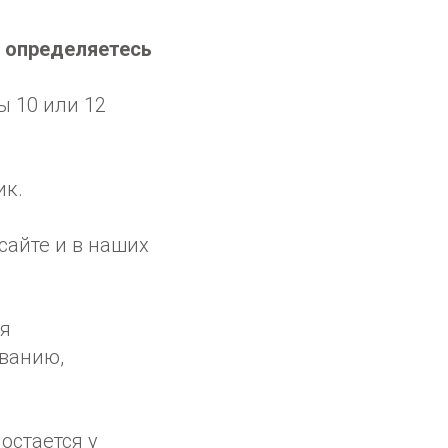
ы определяетесь
ы 10 или 12
ик.
айте и в наших
ия
ванию,
остается у