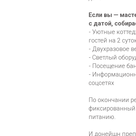
Если вы — маст
с датой, собира
- Уютные котте
гостей на 2 суто
- Двухразовое в
- Светлый обор
- Посещение бан
- Информационн
соцсетях
По окончании р
фиксированный 
питанию.
И донейшн преп