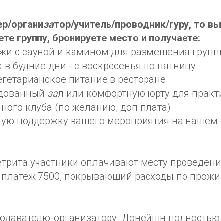
ер/органи
за
тор/учитель/проводник/гуру, то в
ете группу, бронируете место и получаете:
джи с сауной и камином для размещения групп
к в будние дни - с воскресенья по пятницу
егетарианское питание в ресторане
удованный
за
л или комфортную юрту для практ
ного клуба (по желанию, доп плата)
ую поддержку вашего мероприятия на нашем с
етрита участники оплачивают месту проведен
платеж 7500, покрывающий расходы по прожи
одавателю-организатору. Донейшн полностью 