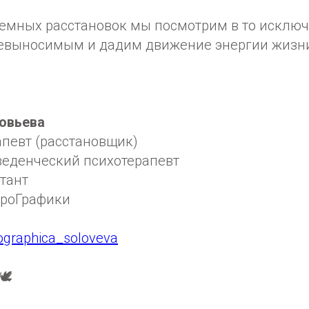
емных расстановок мы посмотрим в то исключ
невыносимым и дадим движение энергии жизн
овьева
апевт (расстановщик)
веденческий психотерапевт
тант
йроГрафики
rographica_soloveva
️