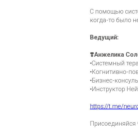
С помощью сист
когда-то было 
Ведущий:
❣️Анжелика Сол
•Системный тер
•Когнитивно-по
•Бизнес-консуль
•Инструктор Не
https://t.me/neu
Присоединяйся 