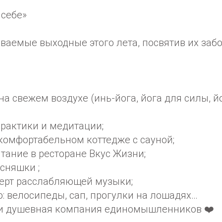
 себе»
аемые выходные этого лета, посвятив их забо
 на свежем воздухе (инь-йога, йога для силы, й
практики и медитации;
 комфортабельном коттедже с сауной;
итание в ресторане Вкус Жизни;
усняшки ;
церт расслабляющей музыки;
: велосипеды, сап, прогулки на лошадях…
 и душевная компания единомышленников ❤️