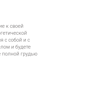
ие к своей
ргетической
я с собой и с
елом и будете
е полной грудью