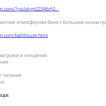
m.com/?ysclid=m22346rfj2...
 уютная атмосферная баня с большим окном пр
om.com/bathhouse.html
езагрузки и очищения
ония
е питание
ых
зда: