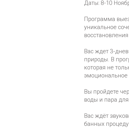
Даты: 8-10 Нояб
Программа выез
уникальное соч
восстановления
Вас ждет 3-днев
природы. В про
которая не толь
эмоциональное 
Вы пройдете че
воды и пара для
Вас ждёт звуко
банных процеду