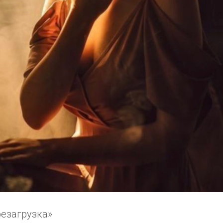
езагрузка»