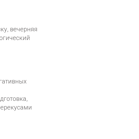
зку, вечерняя
логический
егативных
одготовка,
 перекусами