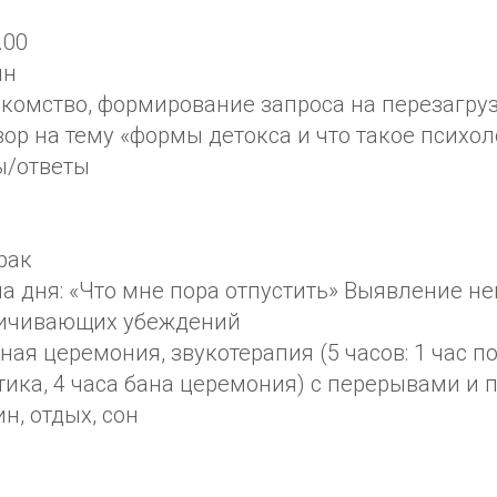
.00
ин
накомство, формирование запроса на перезагру
вор на тему «формы детокса и что такое психо
ы/ответы
трак
ема дня: «Что мне пора отпустить» Выявление н
ничивающих убеждений
нная церемония, звукотерапия (5 часов: 1 час п
тика, 4 часа бана церемония) с перерывами и
ин, отдых, сон