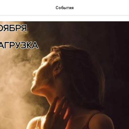
ма «Перезагрузка»
События