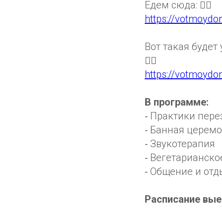
Едем сюда: 👇🏻
https://votmoydo
Вот такая будет
👇🏻
https://votmoyd
В программе:
⁃ Практики пер
⁃ Банная церем
⁃ Звукотерапия
⁃ Вегетарианско
⁃ Общение и отд
Расписание вые