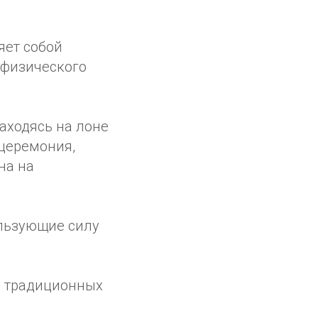
яет собой
 физического
аходясь на лоне
 церемония,
на на
ользующие силу
з традиционных