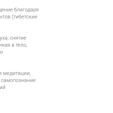
щение благодаря
нтов (тибетские
уха, снятие
кая в тело,
ию
я медитации,
а самопознание
ий.