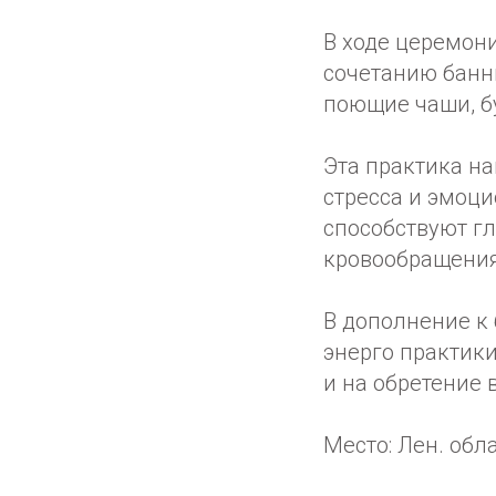
В ходе церемон
сочетанию банн
поющие чаши, б
Эта практика на
стресса и эмоци
способствуют г
кровообращения
В дополнение к
энерго практик
и на обретение 
Место: Лен. обл