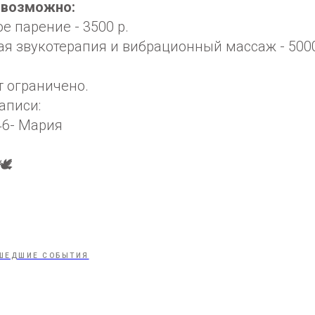
 возможно:
е парение - 3500 р.
я звукотерапия и вибрационный массаж - 5000
т ограничено.
аписи:
-46- Мария
️
ШЕДШИЕ СОБЫТИЯ