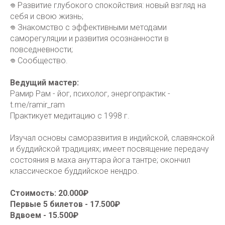
𖦹 Развитие глубокого спокойствия: новый взгляд на
себя и свою жизнь;
𖦹 Знакомство с эффективными методами
саморегуляции и развития осознанности в
повседневности;
𖦹 Сообщество.
Ведущий мастер:
Рамир Рам - йог, психолог, энергопрактик -
t.me/ramir_ram
Практикует медитацию с 1998 г.
Изучал основы саморазвития в индийской, славянской
и буддийской традициях; имеет посвящение передачу
состояния в маха ануттара йога тантре; окончил
классическое буддийское нендро.
Стоимость: 20.000₽
Первые 5 билетов - 17.500₽
Вдвоем - 15.500₽