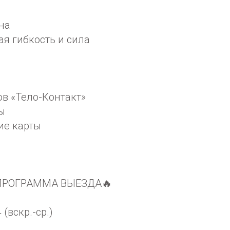
на
я гибкость и сила
ов «Тело-Контакт»
ы
ие карты
ПРОГРАММА ВЫЕЗДА🔥
 (вскр.-ср.)