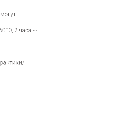
омогут
6000, 2 часа ~
практики/