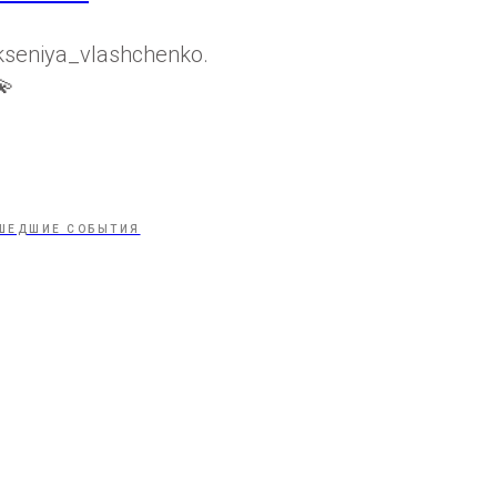
kseniya_vlashchenko.
💫
ШЕДШИЕ СОБЫТИЯ
Tilda
Made on