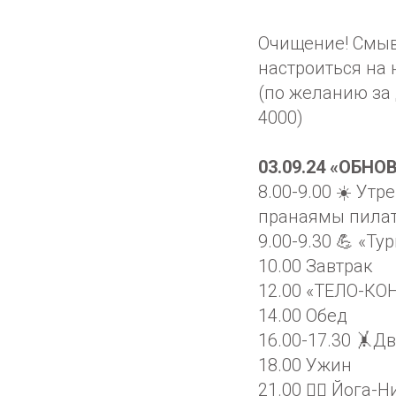
Очищение! Смыв
настроиться на 
(по желанию за 
4000)
03.09.24 «ОБН
8.00-9.00 ☀️ Ут
пранаямы пилат
9.00-9.30 💪 «Ту
10.00 Завтрак
12.00 «ТЕЛО-КО
14.00 Обед
16.00-17.30 🤸Д
18.00 Ужин
21.00 🧘‍♀️ Йога-