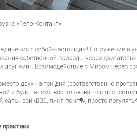
рузка «Тело-Контакт»
оединения с собой-настоящим! Погружение в 
ования собственной природы через двигательн
 и другими… Взаимодействие с Миром через св
 вместо двух на три дня (соответственно прогр
ной и будет время воспользоваться прелестям
, сапы, вэйк🏄🏼‍♀️, пинг-понг🏓, просто погулят
 практики