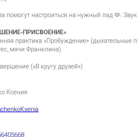
 помогут настроиться на нужный лад 🫶. Звук
ЕРШЕНИЕ-ПРИСВОЕНИЕ»
ренняя практика «Пробуждение» (дыхательные 
ес, мячи Франклина)
вершение («В кругу друзей»)
ко Ксения
shchenkoKsenia
d56405668