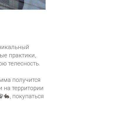
уникальный
ые практики,
ою телесность.
амма получится
и на территории
ь🦚🐇, покупаться