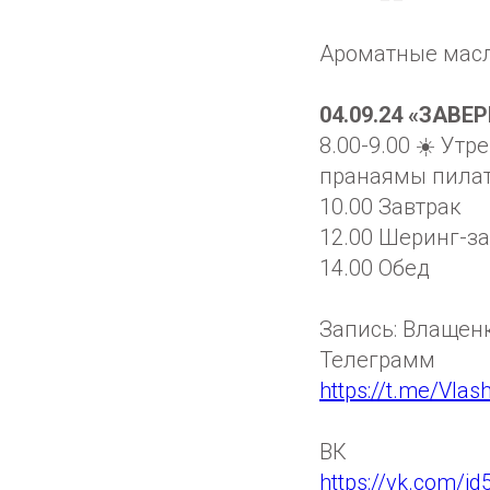
Ароматные масла
04.09.24 «ЗАВ
8.00-9.00 ☀️ Ут
пранаямы пилат
10.00 Завтрак
12.00 Шеринг-за
14.00 Обед
Запись: Влащен
Телеграмм
https://t.me/Vla
ВК
https://vk.com/i