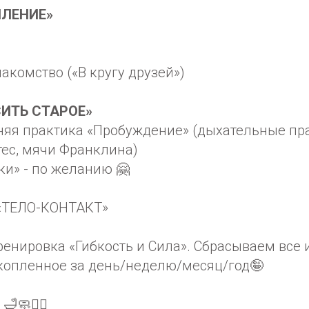
ПЛЕНИЕ»
акомство («В кругу друзей»)
ОСИТЬ СТАРОЕ»
еняя практика «Пробуждение» (дыхательные пр
ес, мячи Франклина)
ики» - по желанию 🤗
 «ТЕЛО-КОНТАКТ»
️ Тренировка «Гибкость и Сила». Сбрасываем все
копленное за день/неделю/месяц/год🤪
🧼🧖‍♀️