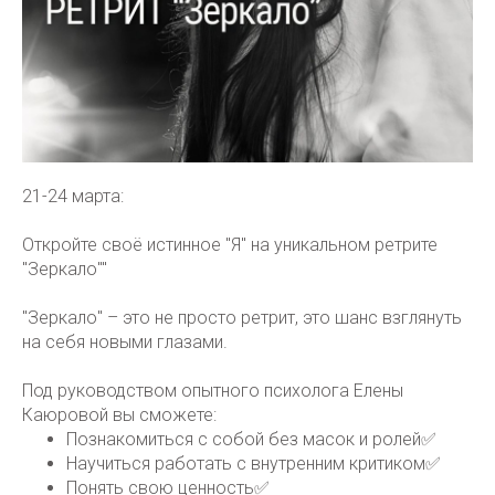
21-24 марта:
Откройте своё истинное "Я" на уникальном ретрите
"Зеркало""
"Зеркало" – это не просто ретрит, это шанс взглянуть
на себя новыми глазами.
Под руководством опытного психолога Елены
Каюровой вы сможете:
Познакомиться с собой без масок и ролей✅
Научиться работать с внутренним критиком✅
Понять свою ценность✅