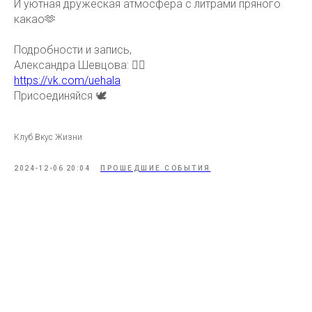
И уютная дружеская атмосфера с литрами пряного
какао🫶
Подробности и запись,
Александра Шевцова: 👇🏻
https://vk.com/uehala
Присоединяйся 🕊️
Клуб Вкус Жизни
2024-12-06 20:04
ПРОШЕДШИЕ СОБЫТИЯ
Tilda
Made on