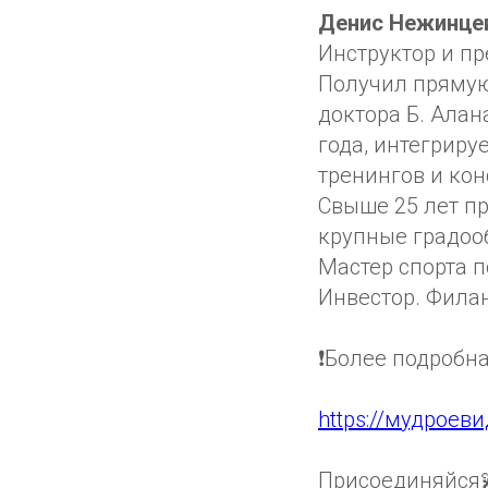
Денис Нежинце
Инструктор и п
Получил прямую
доктора Б. Алан
года, интегриру
тренингов и кон
Свыше 25 лет пр
крупные градоо
Мастер спорта п
Инвестор. Фила
❗️Более подробн
https://мудроеви
Присоединяйся