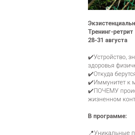
Экзистенциаль
Тренинг-ретрит 
28-31 августа
✔️Устройство, з
здоровья физиче
✔️Откуда берут
✔️Иммунитет к 
✔️ПОЧЕМУ проис
жизненном конт
В программе:
📍Уникальные п