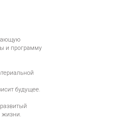
ывающую
ты и программу
атериальной
висит будущее.
 развитый
 жизни.