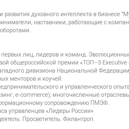
 развития духовного интеллекта в бизнесе "М
иниматели, наставники, работающие с компа
оборотами.
 первых лиц, лидеров и команд. Эволюционный
вой общероссийской премии «ТОП–3 Executive 
ападного дивизиона Национальной Федераци
ых менторов и коучей.
редпринимательского и управленческого опыта
йзинг, e-commerce); многочисленные отраслев
нформационному сопровождению ПМЭФ.
рса управленцев «Лидеры России».
еятель. Просветитель. Филантроп.