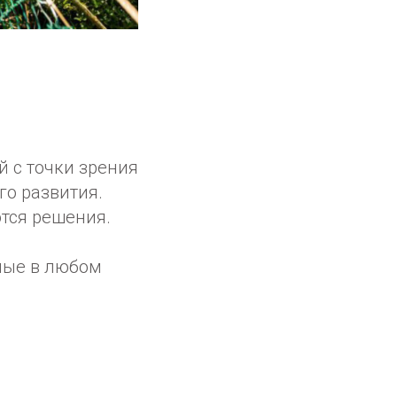
й с точки зрения
го развития.
тся решения.
мые в любом