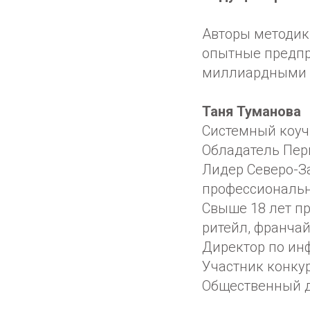
Авторы методики
опытные предпр
миллиардными 
Таня Туманова
Системный коуч
Обладатель Пер
Лидер Северо-З
профессиональн
Свыше 18 лет п
ритейл, франча
Директор по и
Участник конку
Общественный д