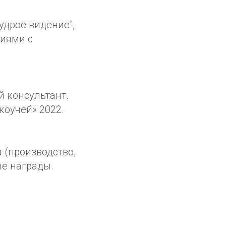
удрое видение",
ниями с
 консультант.
коучей» 2022.
и
 (производство,
ые награды.