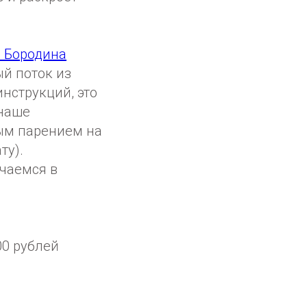
 Бородина
й поток из
нструкций, это
 наше
ым парением на
ту).
ечаемся в
00 рублей