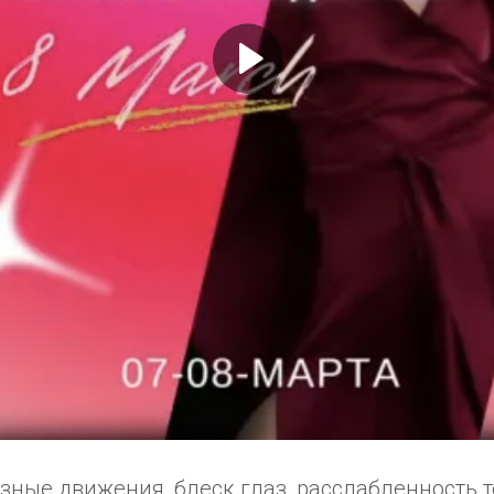
зные движения, блеск глаз, расслабленность т