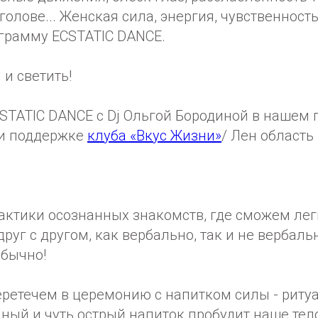
голове... Женская сила, энергия, чувственность
грамму ECSTATIC DANCE.
 и светить!
STATIC DANCE с Dj Ольгой Бородиной в нашем 
и поддержке
клуба «Вкус Жизни»
/ Лен область
актики осознанных знакомств, где сможем лег
руг с другом, как вербально, так и не вербальн
обычно!
еретечем в церемонию с напитком силы - риту
яный и чуть острый напиток пробудит наше тел