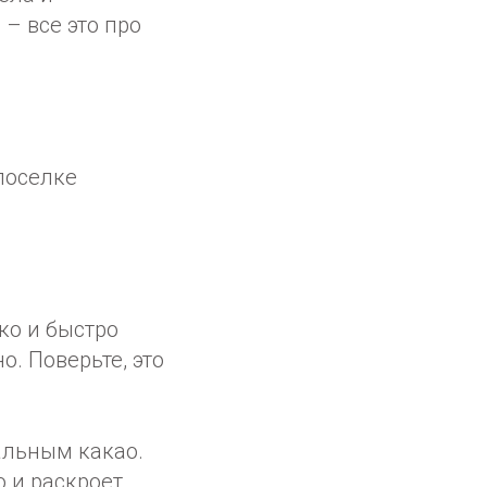
 – все это про
поселке
ко и быстро
о. Поверьте, это
альным какао.
о и раскроет